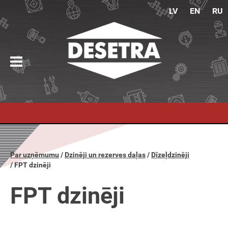
LV
EN
RU
Par uzņēmumu
Dzinēji un rezerves daļas
Dīzeļdzinēji
FPT dzinēji
FPT dzinēji