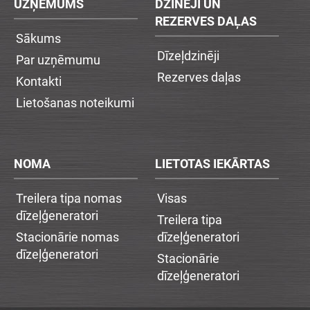
UZŅĒMUMS
DZINĒJI UN
REZERVES DAĻAS
Sākums
Dīzeļdzinēji
Par uzņēmumu
Rezerves daļas
Kontakti
Lietošanas noteikumi
NOMA
LIETOTAS IEKĀRTAS
Treilera tipa nomas
Visas
dīzeļģeneratori
Treilera tipa
Stacionārie nomas
dīzeļģeneratori
dīzeļģeneratori
Stacionārie
dīzeļģeneratori