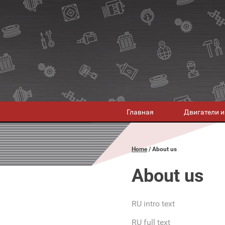
Главная
Двигатели и
Home
About us
About us
RU intro text
RU full text